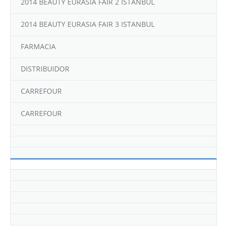
REFERENCIAS
CUIDADO BUCAL
2014 BEAUTY EURASIA FAIR 2 ISTANBUL
Contacto
2014 BEAUTY EURASIA FAIR 3 ISTANBUL
FARMACIA
DISTRIBUIDOR
CARREFOUR
CARREFOUR