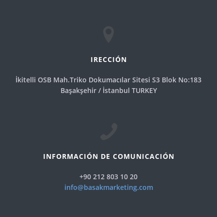
REFERENCIAS
CUIDADO BUCAL
Contacto
IRECCIÓN
İkitelli OSB Mah.Triko Dokumacılar Sitesi S3 Blok No:183
Başakşehir / İstanbul TURKEY
INFORMACIÓN DE COMUNICACIÓN
+90 212 803 10 20
info@basakmarketing.com