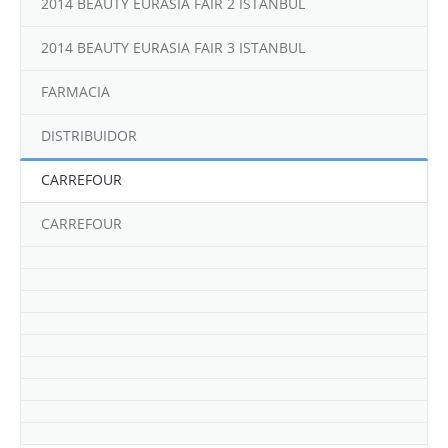
REFERENCIAS
CUIDADO BUCAL
2014 BEAUTY EURASIA FAIR 2 ISTANBUL
Contacto
2014 BEAUTY EURASIA FAIR 3 ISTANBUL
FARMACIA
DISTRIBUIDOR
CARREFOUR
CARREFOUR