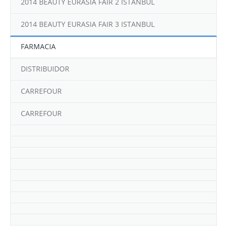
REFERENCIAS
CUIDADO BUCAL
2014 BEAUTY EURASIA FAIR 2 ISTANBUL
Contacto
2014 BEAUTY EURASIA FAIR 3 ISTANBUL
FARMACIA
DISTRIBUIDOR
CARREFOUR
CARREFOUR